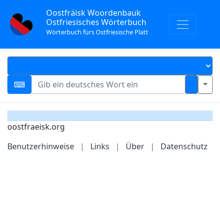
Oostfräisk Woordenbauk
Ostfriesisches Wörterbuch
Wörterbuch fürs Ostfriesische Platt
oostfraeisk.org
Benutzerhinweise
|
Links
|
Über
|
Datenschutz