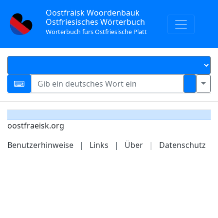
Oostfräisk Woordenbauk
Ostfriesisches Wörterbuch
Wörterbuch fürs Ostfriesische Platt
oostfraeisk.org
Benutzerhinweise
|
Links
|
Über
|
Datenschutz