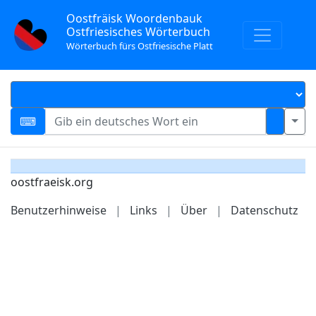
Oostfräisk Woordenbauk
Ostfriesisches Wörterbuch
Wörterbuch fürs Ostfriesische Platt
oostfraeisk.org
Benutzerhinweise
|
Links
|
Über
|
Datenschutz