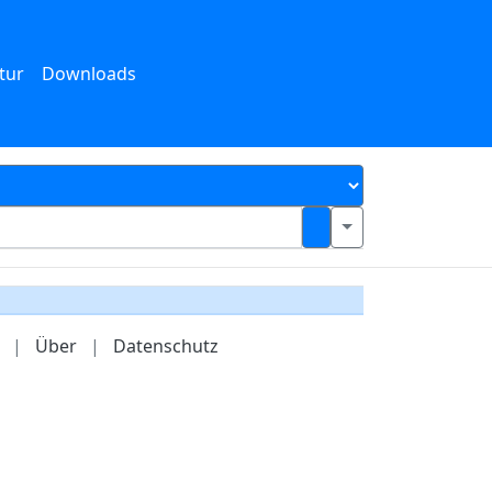
tur
Downloads
|
Über
|
Datenschutz