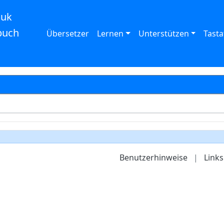
auk
buch
Übersetzer
Lernen
Unterstützen
Tasta
Benutzerhinweise
|
Links