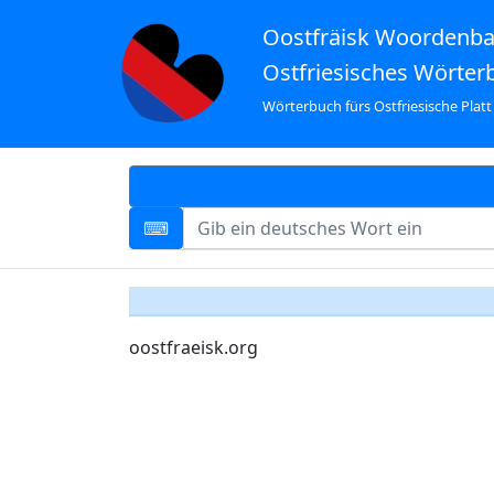
Oostfräisk Woordenb
Ostfriesisches Wörter
Wörterbuch fürs Ostfriesische Platt
oostfraeisk.org