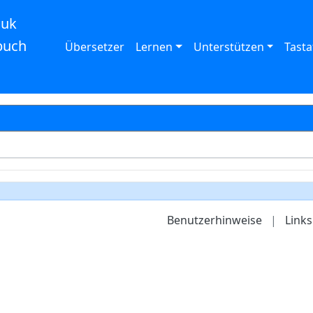
auk
buch
Übersetzer
Lernen
Unterstützen
Tasta
Benutzerhinweise
|
Links