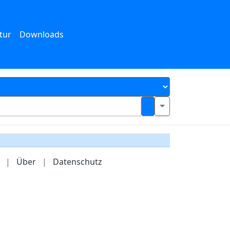
tur
Downloads
|
Über
|
Datenschutz