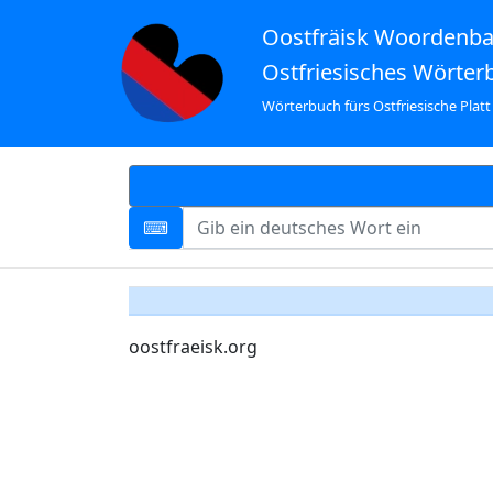
Oostfräisk Woordenb
Ostfriesisches Wörter
Wörterbuch fürs Ostfriesische Platt
oostfraeisk.org