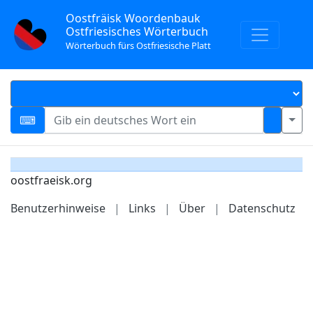
Oostfräisk Woordenbauk
Ostfriesisches Wörterbuch
Wörterbuch fürs Ostfriesische Platt
oostfraeisk.org
Benutzerhinweise
|
Links
|
Über
|
Datenschutz