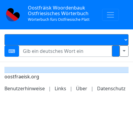
Oostfräisk Woordenbauk
Ostfriesisches Wörterbuch
Wörterbuch fürs Ostfriesische Platt
oostfraeisk.org
Benutzerhinweise
|
Links
|
Über
|
Datenschutz