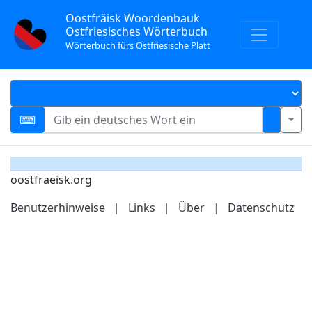
Oostfräisk Woordenbauk
Ostfriesisches Wörterbuch
Wörterbuch fürs Ostfriesische Platt
oostfraeisk.org
Benutzerhinweise
|
Links
|
Über
|
Datenschutz