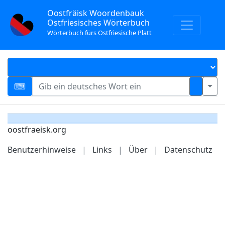
Oostfräisk Woordenbauk
Ostfriesisches Wörterbuch
Wörterbuch fürs Ostfriesische Platt
oostfraeisk.org
Benutzerhinweise
|
Links
|
Über
|
Datenschutz