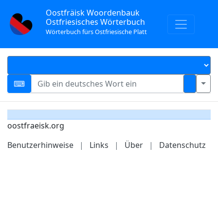
Oostfräisk Woordenbauk
Ostfriesisches Wörterbuch
Wörterbuch fürs Ostfriesische Platt
oostfraeisk.org
Benutzerhinweise
|
Links
|
Über
|
Datenschutz