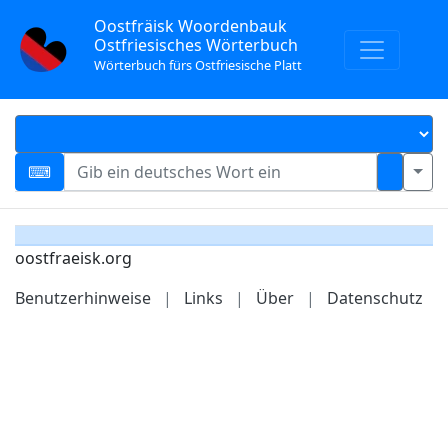
Oostfräisk Woordenbauk
Ostfriesisches Wörterbuch
Wörterbuch fürs Ostfriesische Platt
oostfraeisk.org
Benutzerhinweise
|
Links
|
Über
|
Datenschutz