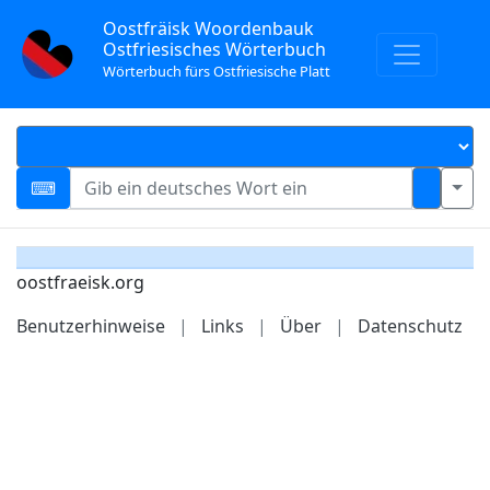
Oostfräisk Woordenbauk
Ostfriesisches Wörterbuch
Wörterbuch fürs Ostfriesische Platt
oostfraeisk.org
Benutzerhinweise
|
Links
|
Über
|
Datenschutz