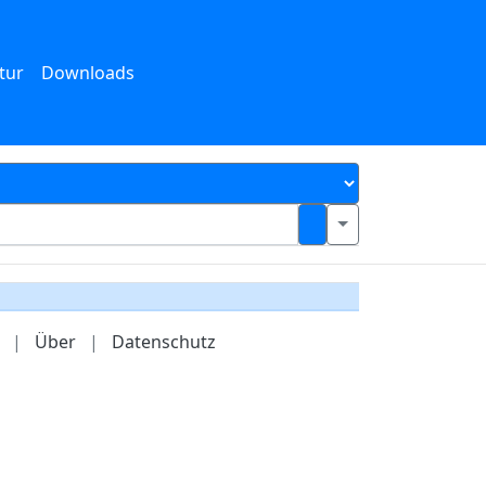
tur
Downloads
|
Über
|
Datenschutz