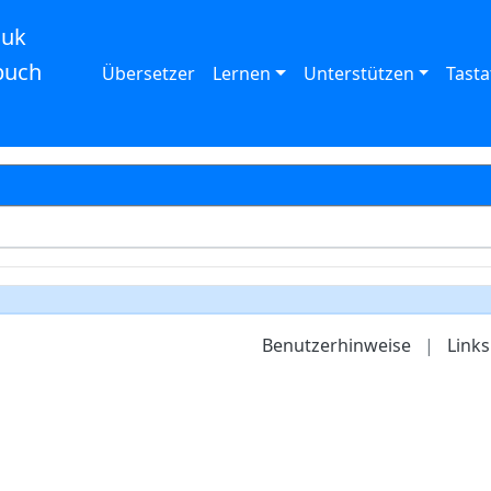
auk
buch
Übersetzer
Lernen
Unterstützen
Tasta
Benutzerhinweise
|
Links