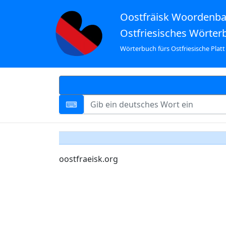
Oostfräisk Woordenb
Ostfriesisches Wörter
Wörterbuch fürs Ostfriesische Platt
oostfraeisk.org