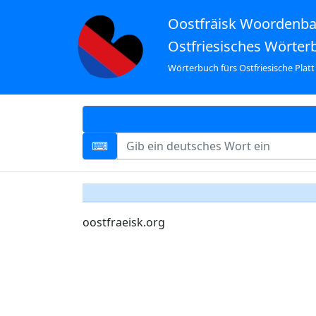
Oostfräisk Woordenb
Ostfriesisches Wörter
Wörterbuch fürs Ostfriesische Platt
oostfraeisk.org