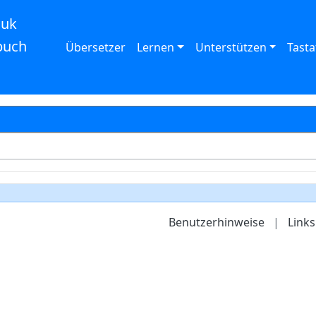
auk
buch
Übersetzer
Lernen
Unterstützen
Tasta
Benutzerhinweise
|
Links