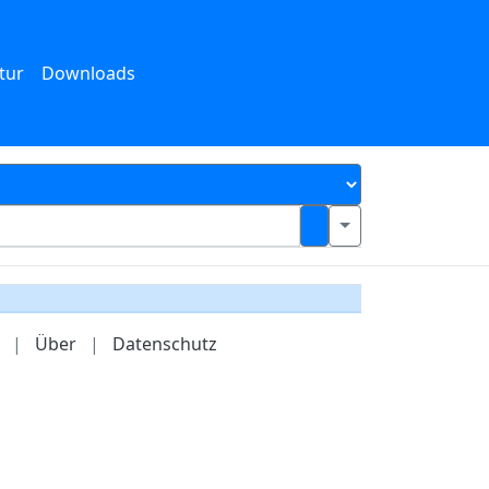
tur
Downloads
|
Über
|
Datenschutz