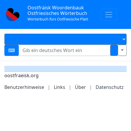
Oostfräisk Woordenbauk
Ostfriesisches Wörterbuch
Wörterbuch fürs Ostfriesische Platt
oostfraeisk.org
Benutzerhinweise
|
Links
|
Über
|
Datenschutz