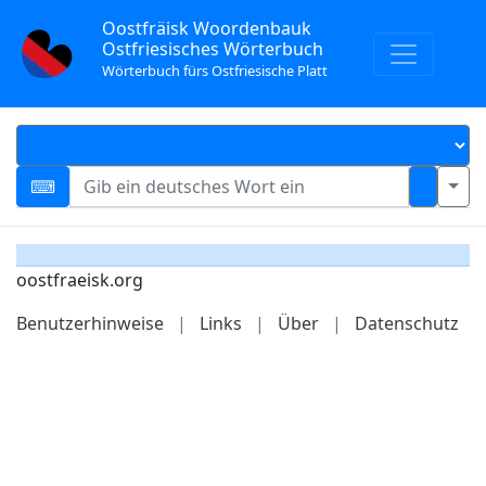
Oostfräisk Woordenbauk
Ostfriesisches Wörterbuch
Wörterbuch fürs Ostfriesische Platt
oostfraeisk.org
Benutzerhinweise
|
Links
|
Über
|
Datenschutz