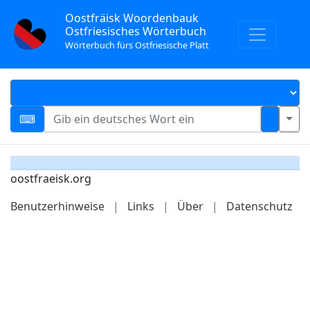
Oostfräisk Woordenbauk
Ostfriesisches Wörterbuch
Wörterbuch fürs Ostfriesische Platt
oostfraeisk.org
Benutzerhinweise
|
Links
|
Über
|
Datenschutz