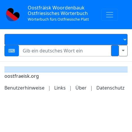
Oostfräisk Woordenbauk
Ostfriesisches Wörterbuch
Wörterbuch fürs Ostfriesische Platt
oostfraeisk.org
Benutzerhinweise
|
Links
|
Über
|
Datenschutz