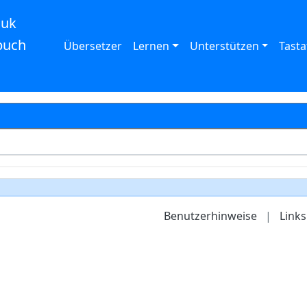
auk
buch
Übersetzer
Lernen
Unterstützen
Tasta
Benutzerhinweise
|
Links