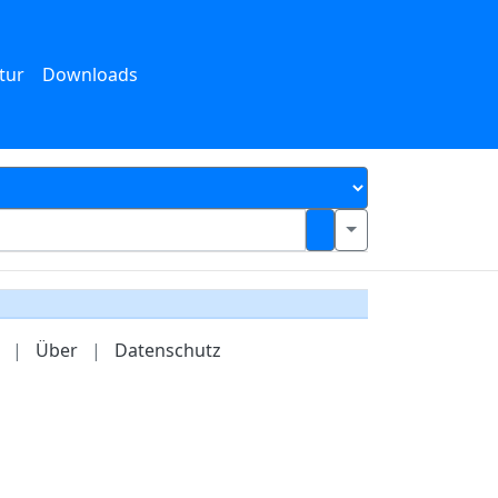
tur
Downloads
|
Über
|
Datenschutz