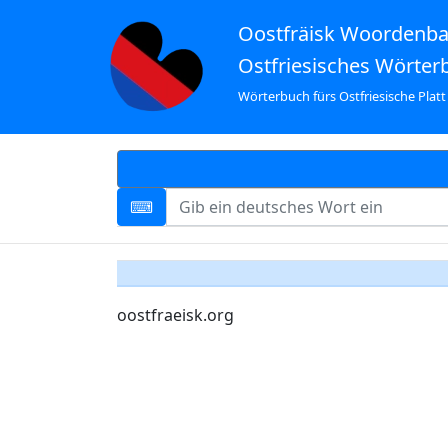
Oostfräisk Woordenb
Ostfriesisches Wörter
Wörterbuch fürs Ostfriesische Platt
oostfraeisk.org