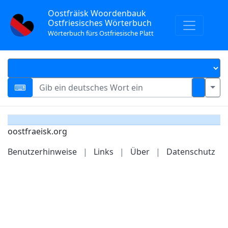
Oostfräisk Woordenbauk
Ostfriesisches Wörterbuch
Wörterbuch fürs Ostfriesische Platt
oostfraeisk.org
Benutzerhinweise
|
Links
|
Über
|
Datenschutz