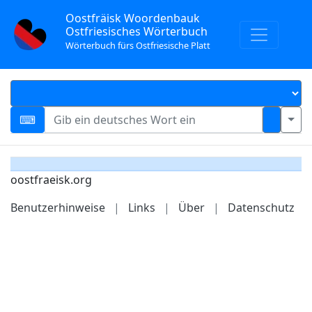
Oostfräisk Woordenbauk
Ostfriesisches Wörterbuch
Wörterbuch fürs Ostfriesische Platt
oostfraeisk.org
Benutzerhinweise
|
Links
|
Über
|
Datenschutz