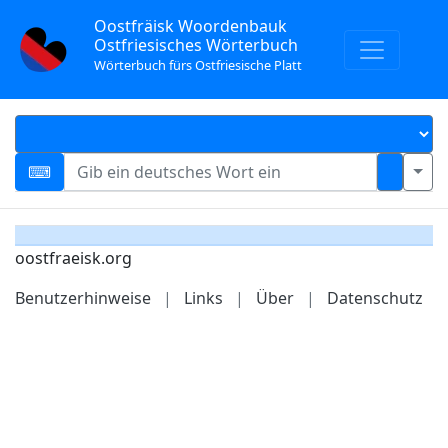
Oostfräisk Woordenbauk
Ostfriesisches Wörterbuch
Wörterbuch fürs Ostfriesische Platt
oostfraeisk.org
Benutzerhinweise
|
Links
|
Über
|
Datenschutz