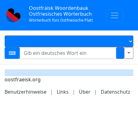
Oostfräisk Woordenbauk
Ostfriesisches Wörterbuch
Wörterbuch fürs Ostfriesische Platt
oostfraeisk.org
Benutzerhinweise
|
Links
|
Über
|
Datenschutz