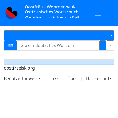
Oostfräisk Woordenbauk
Ostfriesisches Wörterbuch
Wörterbuch fürs Ostfriesische Platt
oostfraeisk.org
Benutzerhinweise
|
Links
|
Über
|
Datenschutz