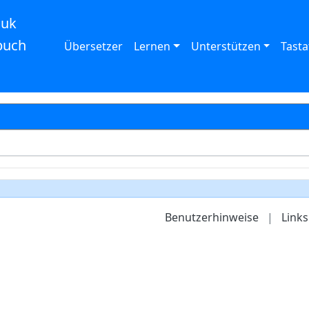
auk
buch
Übersetzer
Lernen
Unterstützen
Tasta
Benutzerhinweise
|
Links