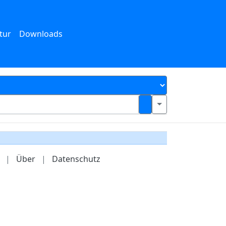
tur
Downloads
|
Über
|
Datenschutz