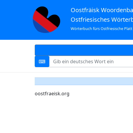
Oostfräisk Woordenb
Ostfriesisches Wörter
Wörterbuch fürs Ostfriesische Platt
oostfraeisk.org