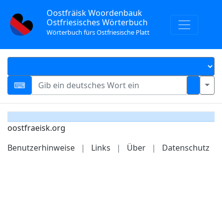
Oostfräisk Woordenbauk
Ostfriesisches Wörterbuch
Wörterbuch fürs Ostfriesische Platt
oostfraeisk.org
Benutzerhinweise
|
Links
|
Über
|
Datenschutz