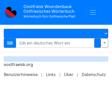
Oostfräisk Woordenbauk
Ostfriesisches Wörterbuch
Wörterbuch fürs Ostfriesische Platt
oostfraeisk.org
Benutzerhinweise
|
Links
|
Über
|
Datenschutz