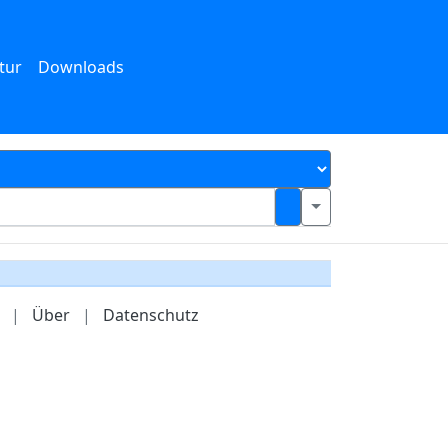
tur
Downloads
|
Über
|
Datenschutz