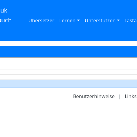
auk
buch
Übersetzer
Lernen
Unterstützen
Tasta
Benutzerhinweise
|
Links