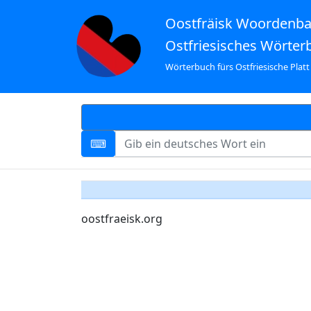
Oostfräisk Woordenb
Ostfriesisches Wörter
Wörterbuch fürs Ostfriesische Platt
oostfraeisk.org