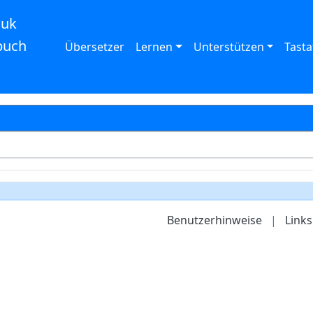
auk
buch
Übersetzer
Lernen
Unterstützen
Tasta
Benutzerhinweise
|
Links