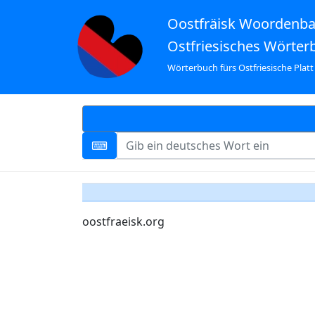
Oostfräisk Woordenb
Ostfriesisches Wörter
Wörterbuch fürs Ostfriesische Platt
oostfraeisk.org