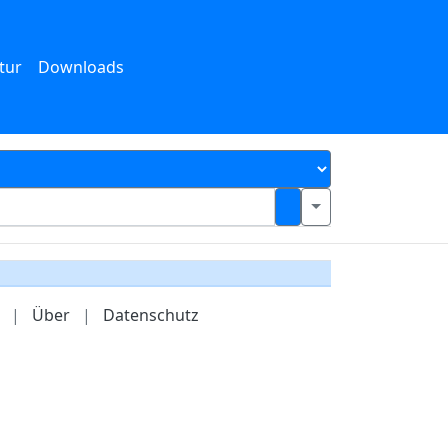
tur
Downloads
|
Über
|
Datenschutz