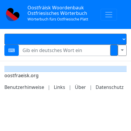
Oostfräisk Woordenbauk
Ostfriesisches Wörterbuch
Wörterbuch fürs Ostfriesische Platt
oostfraeisk.org
Benutzerhinweise
|
Links
|
Über
|
Datenschutz