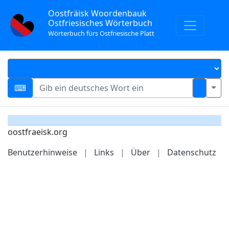
Oostfräisk Woordenbauk
Ostfriesisches Wörterbuch
Wörterbuch fürs Ostfriesische Platt
oostfraeisk.org
Benutzerhinweise
|
Links
|
Über
|
Datenschutz