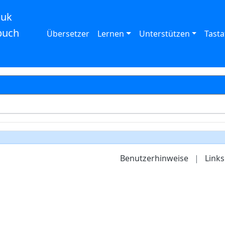
auk
buch
Übersetzer
Lernen
Unterstützen
Tasta
Benutzerhinweise
|
Links