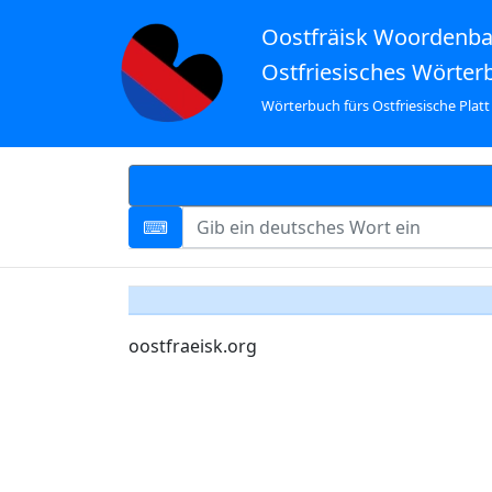
Oostfräisk Woordenb
Ostfriesisches Wörter
Wörterbuch fürs Ostfriesische Platt
oostfraeisk.org