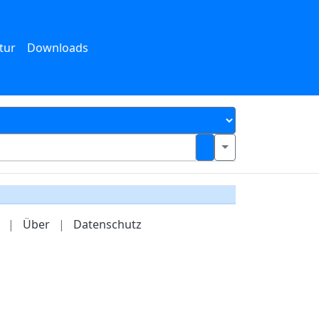
tur
Downloads
|
Über
|
Datenschutz