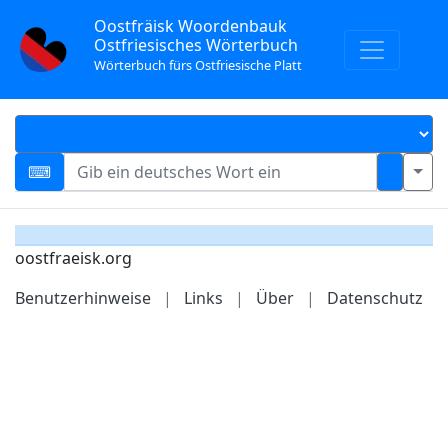
Oostfräisk Woordenbauk
Ostfriesisches Wörterbuch
Wörterbuch fürs Ostfriesische Platt
oostfraeisk.org
Benutzerhinweise
|
Links
|
Über
|
Datenschutz