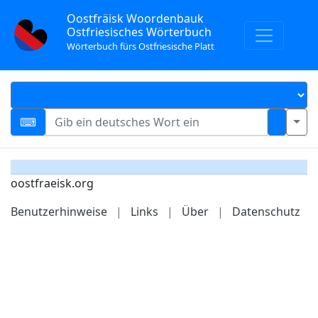
Oostfräisk Woordenbauk
Ostfriesisches Wörterbuch
Wörterbuch fürs Ostfriesische Platt
oostfraeisk.org
Benutzerhinweise
|
Links
|
Über
|
Datenschutz