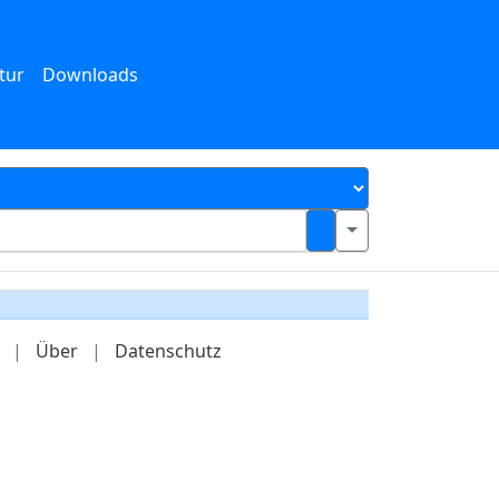
tur
Downloads
|
Über
|
Datenschutz