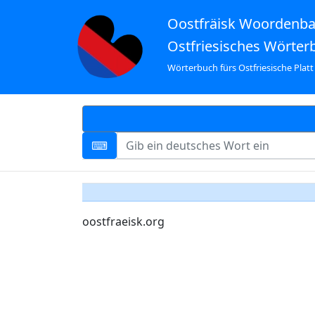
Oostfräisk Woordenb
Ostfriesisches Wörter
Wörterbuch fürs Ostfriesische Platt
oostfraeisk.org