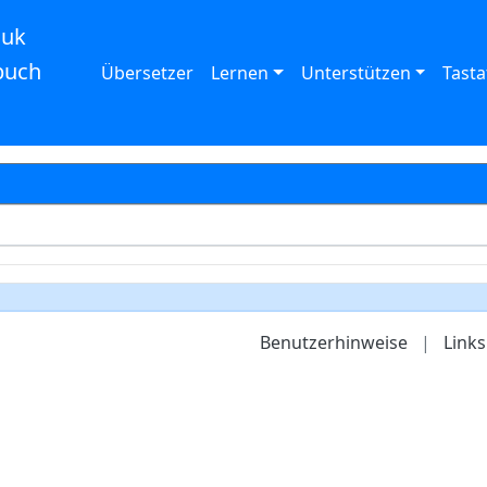
auk
buch
Übersetzer
Lernen
Unterstützen
Tasta
Benutzerhinweise
|
Links