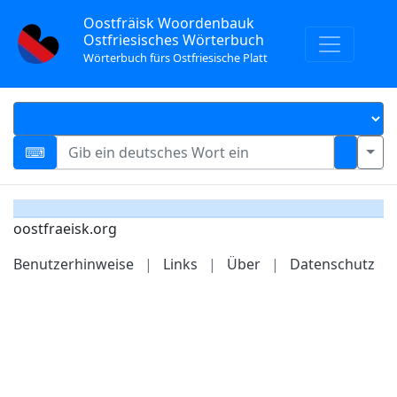
Oostfräisk Woordenbauk
Ostfriesisches Wörterbuch
Wörterbuch fürs Ostfriesische Platt
oostfraeisk.org
Benutzerhinweise
|
Links
|
Über
|
Datenschutz