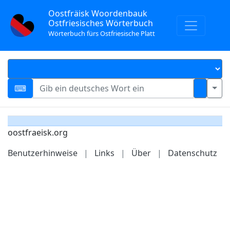
Oostfräisk Woordenbauk
Ostfriesisches Wörterbuch
Wörterbuch fürs Ostfriesische Platt
oostfraeisk.org
Benutzerhinweise
|
Links
|
Über
|
Datenschutz