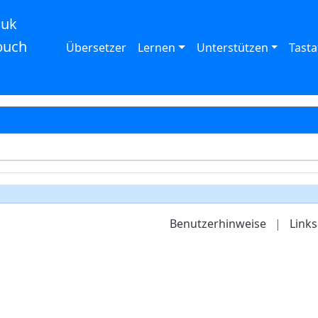
auk
buch
Übersetzer
Lernen
Unterstützen
Tasta
Benutzerhinweise
|
Links