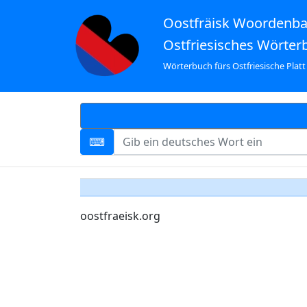
Oostfräisk Woordenb
Ostfriesisches Wörter
Wörterbuch fürs Ostfriesische Platt
oostfraeisk.org