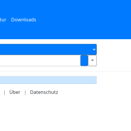
tur
Downloads
|
Über
|
Datenschutz