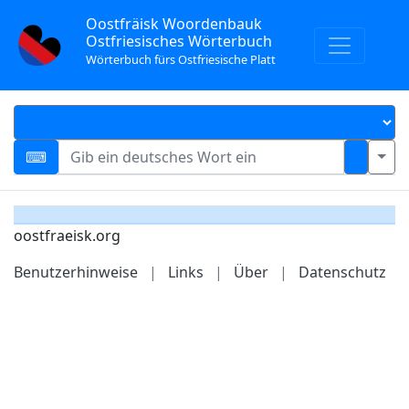
Oostfräisk Woordenbauk
Ostfriesisches Wörterbuch
Wörterbuch fürs Ostfriesische Platt
oostfraeisk.org
Benutzerhinweise
|
Links
|
Über
|
Datenschutz