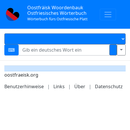
Oostfräisk Woordenbauk
Ostfriesisches Wörterbuch
Wörterbuch fürs Ostfriesische Platt
oostfraeisk.org
Benutzerhinweise
|
Links
|
Über
|
Datenschutz