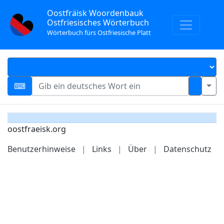
Oostfräisk Woordenbauk
Ostfriesisches Wörterbuch
Wörterbuch fürs Ostfriesische Platt
oostfraeisk.org
Benutzerhinweise
|
Links
|
Über
|
Datenschutz