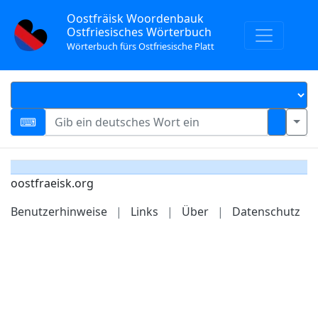
Oostfräisk Woordenbauk
Ostfriesisches Wörterbuch
Wörterbuch fürs Ostfriesische Platt
oostfraeisk.org
Benutzerhinweise
|
Links
|
Über
|
Datenschutz