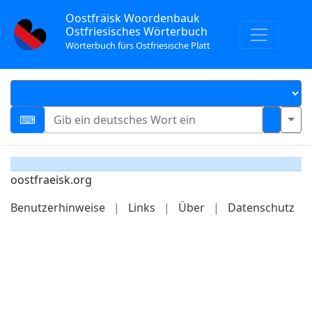
Oostfräisk Woordenbauk
Ostfriesisches Wörterbuch
Wörterbuch fürs Ostfriesische Platt
oostfraeisk.org
Benutzerhinweise
|
Links
|
Über
|
Datenschutz