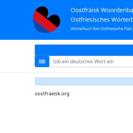
Oostfräisk Woordenb
Ostfriesisches Wörter
Wörterbuch fürs Ostfriesische Platt
oostfraeisk.org