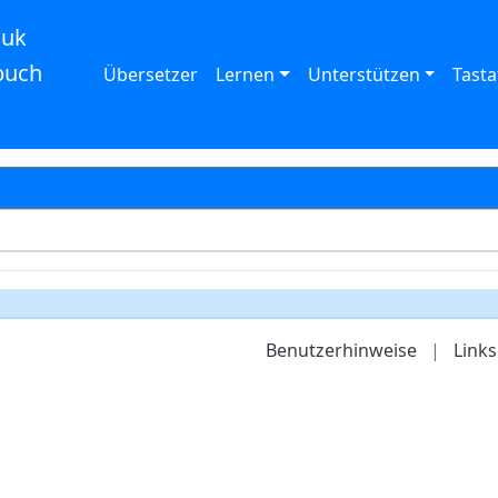
auk
buch
Übersetzer
Lernen
Unterstützen
Tasta
Benutzerhinweise
|
Links