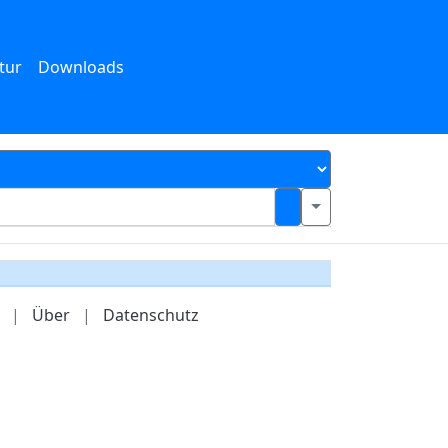
tur
Downloads
|
Über
|
Datenschutz