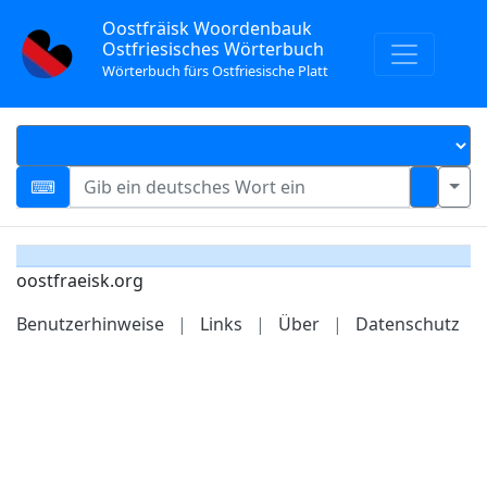
Oostfräisk Woordenbauk
Ostfriesisches Wörterbuch
Wörterbuch fürs Ostfriesische Platt
oostfraeisk.org
Benutzerhinweise
|
Links
|
Über
|
Datenschutz