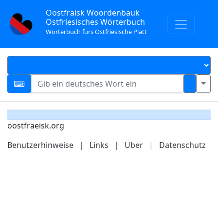
Oostfräisk Woordenbauk
Ostfriesisches Wörterbuch
Wörterbuch fürs Ostfriesische Platt
oostfraeisk.org
Benutzerhinweise
|
Links
|
Über
|
Datenschutz