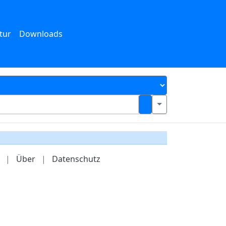
tur
Downloads
|
Über
|
Datenschutz