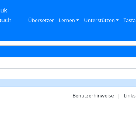
auk
buch
Übersetzer
Lernen
Unterstützen
Tasta
Benutzerhinweise
|
Links