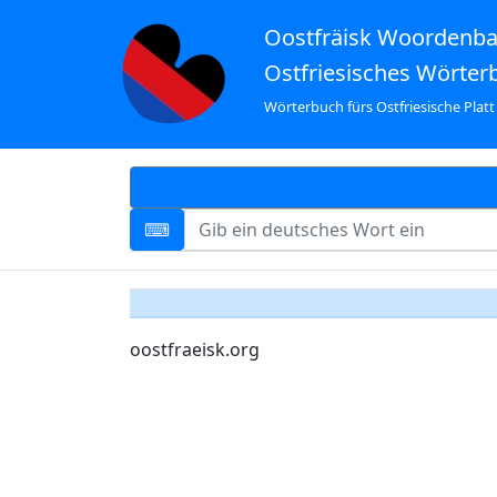
Oostfräisk Woordenb
Ostfriesisches Wörter
Wörterbuch fürs Ostfriesische Platt
oostfraeisk.org