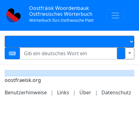
Oostfräisk Woordenbauk
Ostfriesisches Wörterbuch
Wörterbuch fürs Ostfriesische Platt
oostfraeisk.org
Benutzerhinweise
|
Links
|
Über
|
Datenschutz