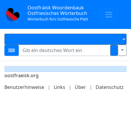
Oostfräisk Woordenbauk
Ostfriesisches Wörterbuch
Wörterbuch fürs Ostfriesische Platt
oostfraeisk.org
Benutzerhinweise
|
Links
|
Über
|
Datenschutz