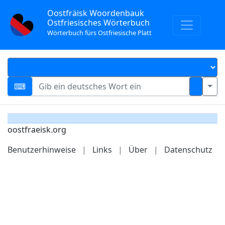
Oostfräisk Woordenbauk
Ostfriesisches Wörterbuch
Wörterbuch fürs Ostfriesische Platt
oostfraeisk.org
Benutzerhinweise
|
Links
|
Über
|
Datenschutz